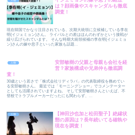
人物
は？顔画像やスキャンダルも徹底
調査！
現在韓国でかなり注目されている、次期大統領に立候補している李在
明(イジェミョン)さん。 ライバルとの差はほんのわずかという接戦が
繰り広げられています。 そんな時期大統領候補の李在明(イジェミョ
ン)さんの嫁や息子といった家族も話題...
安部敏樹の父親と母親も会社を経
人物
営？家族構成や兄弟仲も徹底調
査！
30歳という若さで「株式会社リディラバ」の代表取締役を務めてい
る安部敏樹さん。 最近では「モーニングショー」でコメンテーター
としても活躍されていますよね。 そして安部敏樹さんといえば、不
登校でトラブルメーカーだったにも関わらず、...
【神田沙也加と松田聖子】絶縁状
人物
態の原因は？長年続いてる確執や
現在を調査！