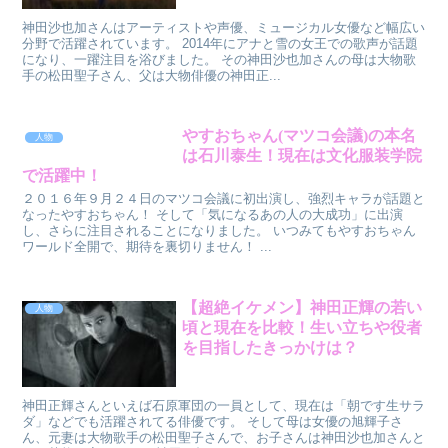
神田沙也加さんはアーティストや声優、ミュージカル女優など幅広い
分野で活躍されています。 2014年にアナと雪の女王での歌声が話題
になり、一躍注目を浴びました。 その神田沙也加さんの母は大物歌
手の松田聖子さん、父は大物俳優の神田正...
やすおちゃん(マツコ会議)の本名
人物
は石川泰生！現在は文化服装学院
で活躍中！
２０１６年９月２４日のマツコ会議に初出演し、強烈キャラが話題と
なったやすおちゃん！ そして「気になるあの人の大成功」に出演
し、さらに注目されることになりました。 いつみてもやすおちゃん
ワールド全開で、期待を裏切りません！ ...
【超絶イケメン】神田正輝の若い
人物
頃と現在を比較！生い立ちや役者
を目指したきっかけは？
神田正輝さんといえば石原軍団の一員として、現在は「朝です生サラ
ダ」などでも活躍されてる俳優です。 そして母は女優の旭輝子さ
ん、元妻は大物歌手の松田聖子さんで、お子さんは神田沙也加さんと