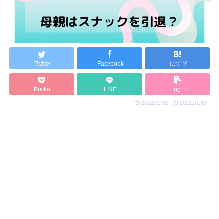
Twitter
Facebook
はてブ
Pocket
LINE
コピー
2022.01.31
2022.01.30