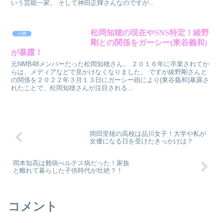
いう芸能一家。 そして神田正輝さんなのですが...
松岡知穂の現在やSNS特定！綾野
人物
剛との関係をガーシー(東谷義和)
が暴露！
元NMB48メンバーだった松岡知穂さん。 ２０１６年に卒業されてか
らは、メディアなどで見かけなくなりました。 ですが綾野剛さんと
の関係を２０２２年３月１３日にガーシー砲により(東谷義和)暴露さ
れたことで、松岡知穂さんが注目される...
岡田里穂の高校は品川女子！大学や私が
女優になる日を受けたきっかけは？
岡本知高は難病ぺルテス病だった！家族
と離れて暮らした子供時代が壮絶？！
コメント