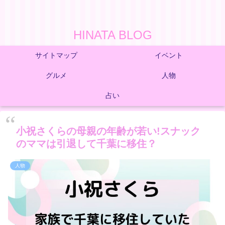
HINATA BLOG
サイトマップ
イベント
グルメ
人物
占い
小祝さくらの母親の年齢が若い!スナック
のママは引退して千葉に移住？
人物