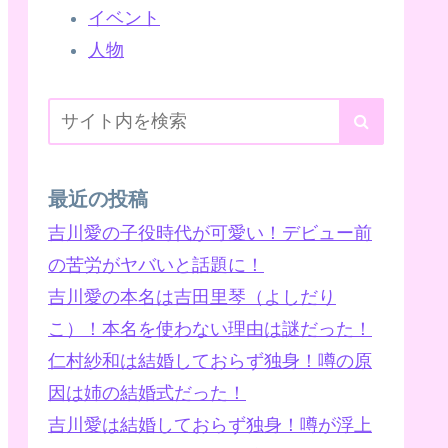
イベント
人物
最近の投稿
吉川愛の子役時代が可愛い！デビュー前
の苦労がヤバいと話題に！
吉川愛の本名は吉田里琴（よしだり
こ）！本名を使わない理由は謎だった！
仁村紗和は結婚しておらず独身！噂の原
因は姉の結婚式だった！
吉川愛は結婚しておらず独身！噂が浮上