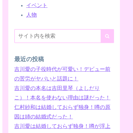
イベント
人物
最近の投稿
吉川愛の子役時代が可愛い！デビュー前
の苦労がヤバいと話題に！
吉川愛の本名は吉田里琴（よしだり
こ）！本名を使わない理由は謎だった！
仁村紗和は結婚しておらず独身！噂の原
因は姉の結婚式だった！
吉川愛は結婚しておらず独身！噂が浮上