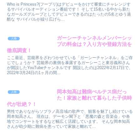
Who is Princess?(フープリ)はデビューをかけて審査にチャレンジす
るサバイバルオーディション番組です！ そして15名いる中から新た
なガールズグループとしてデビューできるのはたったの5名とゆう過
酷な サバイバルが繰り広げら...
ガーシーチャンネルメンバーシッ
人物
プの料金は？入り方や登録方法を
徹底調査！
ここ最近、芸能界をざわつかせている「ガーシーチャンネル」をご存
じでしょうか？ 芸能界の裏側を暴露するガーシーこと東谷義和さん
が開設したYouTubeチャンネルです 開設したのは2022年2月17日で、
2022年3月24日の1ヶ月の間...
岡本知高は難病ぺルテス病だっ
人物
た！家族と離れて暮らした子供時
代が壮絶？！
男性でありながらソプラノ高音域の歌声で、観客を魅了し続けている
岡本知高さん。 現在は、デーモン閣下と「悪魔の森と音楽会」や各
地でコンサートをするなど幅広く活躍しています。 そんな岡本知高
さんが幼少期に難病を患っていて家族と離れて...