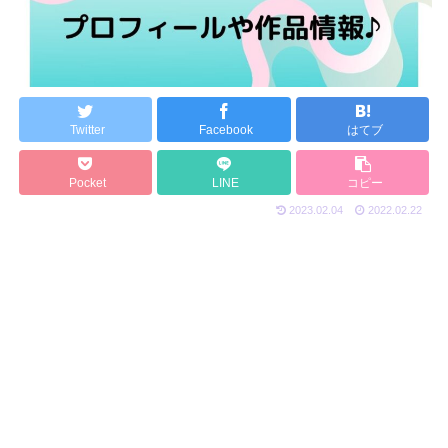
Twitter
Facebook
はてブ
Pocket
LINE
コピー
2023.02.04
2022.02.22