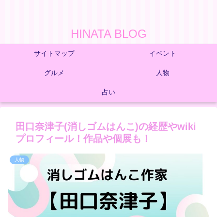
HINATA BLOG
サイトマップ
イベント
グルメ
人物
占い
田口奈津子(消しゴムはんこ)の経歴やwiki
プロフィール！作品や個展も！
人物