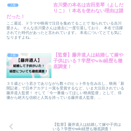
吉川愛の本名は吉田里琴（よしだ
人物
りこ）！本名を使わない理由は謎
だった！
ここ最近、ドラマや映画で注目を集めてることで 知られている吉川
愛さん。 そんな吉川愛さんは過去に一度引退しており、 本名で活躍
されてた時代があったと言われています。 本名についてとても気に
なりますよね。 ...
【監督】藤井道人は結婚して嫁や
人物
子供はいる？学歴やwiki経歴も徹
底調査！
３５歳という若さでありながら数々のヒット作を生み出し、映画「新
聞記者」で日本アカデミー賞を受賞するなど、いま大注目されている
藤井道人監督！ そして「今一番撮ってほしい映画監督」として、俳
優から絶大な信頼と人気を誇っている藤井道人監督。...
【監督】藤井道人は結婚して嫁や子供は
いる？学歴やwiki経歴も徹底調査！