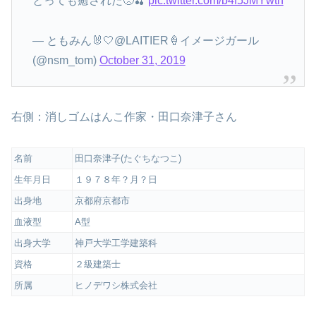
とっても癒された🥺🍒
pic.twitter.com/b4f5JMYwth
— ともみん🐰🤍@LAITIER🍦イメージガール
(@nsm_tom)
October 31, 2019
右側：消しゴムはんこ作家・田口奈津子さん
名前
田口奈津子(たぐちなつこ)
生年月日
１９７８年？月？日
出身地
京都府京都市
血液型
A型
出身大学
神戸大学工学建築科
資格
２級建築士
所属
ヒノデワシ株式会社