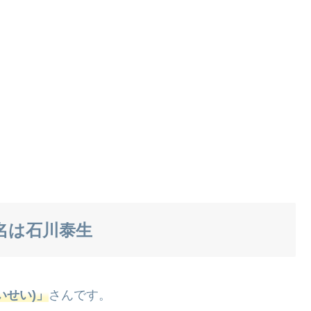
名は石川泰生
いせい)」
さんです。