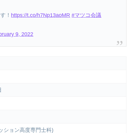
ます！
https://t.co/h7Np13aoMR
#マツコ会議
bruary 9, 2022
日
ッション高度専門士科)