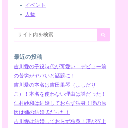
イベント
人物
最近の投稿
吉川愛の子役時代が可愛い！デビュー前
の苦労がヤバいと話題に！
吉川愛の本名は吉田里琴（よしだり
こ）！本名を使わない理由は謎だった！
仁村紗和は結婚しておらず独身！噂の原
因は姉の結婚式だった！
吉川愛は結婚しておらず独身！噂が浮上