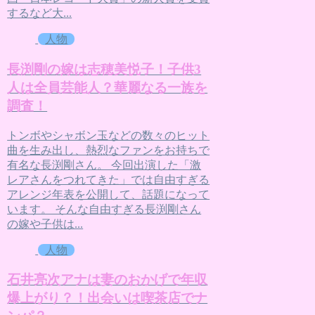
するなど大...
人物
長渕剛の嫁は志穂美悦子！子供3
人は全員芸能人？華麗なる一族を
調査！
トンボやシャボン玉などの数々のヒット
曲を生み出し、熱烈なファンをお持ちで
有名な長渕剛さん。 今回出演した「激
レアさんをつれてきた」では自由すぎる
アレンジ年表を公開して、話題になって
います。 そんな自由すぎる長渕剛さん
の嫁や子供は...
人物
石井亮次アナは妻のおかげで年収
爆上がり？！出会いは喫茶店でナ