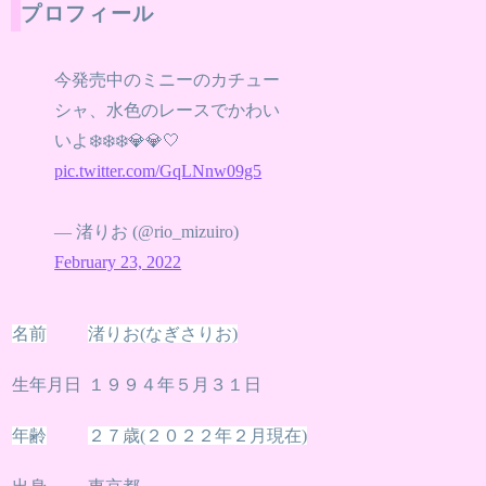
プロフィール
今発売中のミニーのカチュー
シャ、水色のレースでかわい
いよ❄️❄️❄️💎💎🤍
pic.twitter.com/GqLNnw09g5
— 渚りお (@rio_mizuiro)
February 23, 2022
名前
渚りお(なぎさりお)
生年月日
１９９４年５月３１日
年齢
２７歳(２０２２年２月現在)