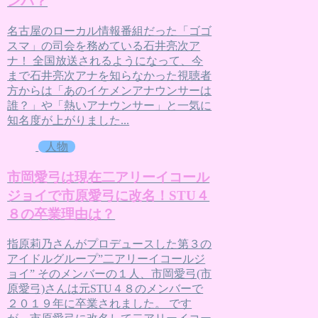
ンパ？
名古屋のローカル情報番組だった「ゴゴ
スマ」の司会を務めている石井亮次ア
ナ！ 全国放送されるようになって、今
まで石井亮次アナを知らなかった視聴者
方からは「あのイケメンアナウンサーは
誰？」や「熱いアナウンサー」と一気に
知名度が上がりました...
人物
市岡愛弓は現在二アリーイコール
ジョイで市原愛弓に改名！STU４
８の卒業理由は？
指原莉乃さんがプロデュースした第３の
アイドルグループ”二アリーイコールジ
ョイ” そのメンバーの１人、市岡愛弓(市
原愛弓)さんは元STU４８のメンバーで
２０１９年に卒業されました。 です