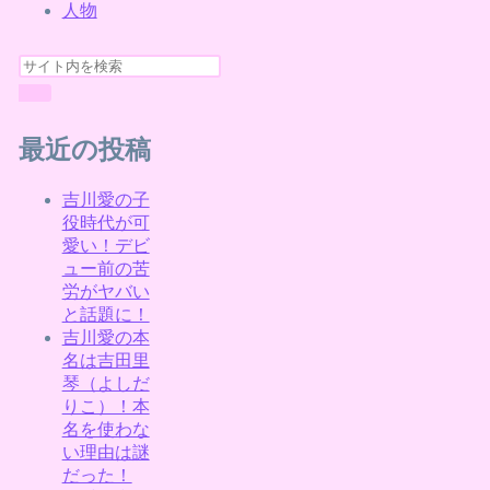
人物
最近の投稿
吉川愛の子
役時代が可
愛い！デビ
ュー前の苦
労がヤバい
と話題に！
吉川愛の本
名は吉田里
琴（よしだ
りこ）！本
名を使わな
い理由は謎
だった！