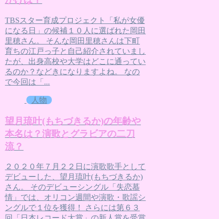
TBSスター育成プロジェクト「私が女優
になる日」の候補１０人に選ばれた岡田
里穂さん。 そんな岡田里穂さんは下町
育ちの江戸っ子と自己紹介されていまし
たが、出身高校や大学はどこに通ってい
るのか？などきになりますよね。 なの
で今回は「...
人物
望月琉叶(もちづきるか)の年齢や
本名は？演歌とグラビアの二刀
流？
２０２０年７月２２日に演歌歌手として
デビューした、望月琉叶(もちづきるか)
さん。 そのデビューシングル「失恋慕
情」では、オリコン週間や演歌・歌謡シ
ングルで１位を獲得！ さらには第６３
回「日本レコード大賞」の新人賞を受賞