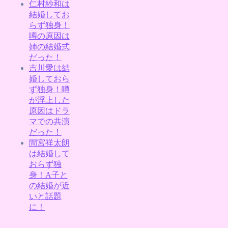
仁村紗和は
結婚してお
らず独身！
噂の原因は
姉の結婚式
だった！
吉川愛は結
婚しておら
ず独身！噂
が浮上した
原因はドラ
マでの共演
だった！
間宮祥太朗
は結婚して
おらず独
身！A子と
の結婚が近
いと話題
に！