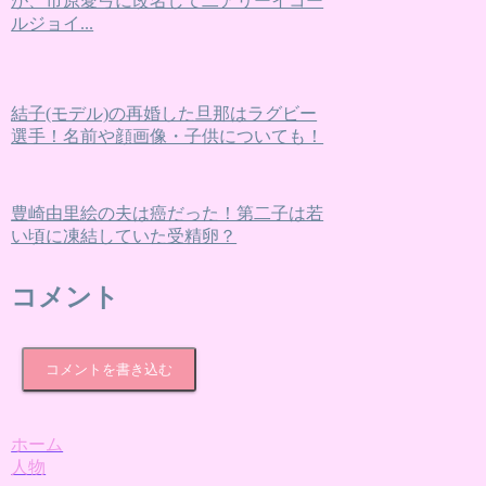
が、市原愛弓に改名して二アリーイコー
ルジョイ...
結子(モデル)の再婚した旦那はラグビー
選手！名前や顔画像・子供についても！
豊崎由里絵の夫は癌だった！第二子は若
い頃に凍結していた受精卵？
コメント
コメントを書き込む
ホーム
人物