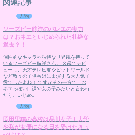
関連記事
人物
ソーズビー航洋のバレエの実力
は？おネエといじめられた壮絶な
過去？！
個性的なキャラや独特な世界観を持って
いるソーズビー航洋さん。 ８歳でデビ
ューし、天才テレビ君やビットワールド
など数々の子供番組に出演する大人気子
役でしたよね！ ですがその一方で、お
ネエっぽい口調や女の子みたいと言われ
たり、いじめ...
人物
岡田里穂の高校は品川女子！大学
や私が女優になる日を受けたきっ
かけは？