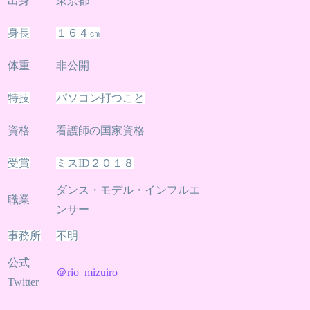
出身
東京都
身長
１６４㎝
体重
非公開
特技
パソコン打つこと
資格
看護師の国家資格
受賞
ミスID２０１８
ダンス・モデル・インフルエ
職業
ンサー
事務所
不明
公式
＠rio_mizuiro
Twitter