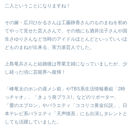
二人ということになりますね！
その嫁・広川ひかるさんは工藤静香さんのものまねを初め
てやって見せた芸人さんで、その他にも酒井法子さんや国
生さゆりさんなど当時のアイドルほとんどといっていいほ
どものまねが出来る、実力派芸人でした。
上島竜兵さんと結婚後は専業主婦になっていましたが、少
し経った頃に芸能界へ復帰！
「峰竜太のホンの昼メシ前」やTBS系生活情報番組「2時
っチャオ」、「きょう発プラス!」などのリポーター、
「愛のエプロン」やバラエティ「ココリコ黄金伝説」、日
本テレビ系バラエティ「天声慎吾」にも出演しタレントと
しても活躍していました。