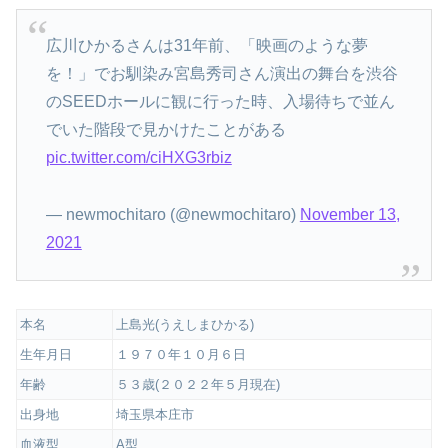
広川ひかるさんは31年前、「映画のような夢
を！」でお馴染み宮島秀司さん演出の舞台を渋谷
のSEEDホールに観に行った時、入場待ちで並ん
でいた階段で見かけたことがある
pic.twitter.com/ciHXG3rbiz
— newmochitaro (@newmochitaro)
November 13,
2021
本名
上島光(うえしまひかる)
生年月日
１９７０年１０月６日
年齢
５３歳(２０２２年５月現在)
出身地
埼玉県本庄市
血液型
A型