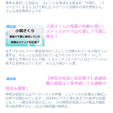
務所を退所した現在は、 タレントを育成する新会社『TOBE』 （ト
ゥービー）を立ち上げて新たな ステージで活躍中の滝沢秀明さん。
そんな滝沢秀明さんです...
小祝さくらの母親の年齢が若い!
人物
スナックのママは引退して千葉に
移住？
女子プロゴルファー黄金世代の一人として活躍されている小祝さくら
選手は、今もっとも注目されているプロゴルファーです！ そして
「雄大な大地のどさん子娘」とキャッチコピーがつくほどファンから
絶大な支持をえています。 そんな小祝さくら選...
【神田沙也加と松田聖子】絶縁状
人物
態の原因は？長年続いてる確執や
現在を調査！
神田沙也加さんはアーティストや声優、ミュージカル女優など幅広い
分野で活躍されています。 2014年にアナと雪の女王での歌声が話題
になり、一躍注目を浴びました。 その神田沙也加さんの母は大物歌
手の松田聖子さん、父は大物俳優の神田正...