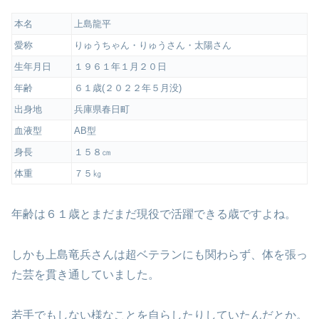
本名
上島龍平
愛称
りゅうちゃん・りゅうさん・太陽さん
生年月日
１９６１年１月２０日
年齢
６１歳(２０２２年５月没)
出身地
兵庫県春日町
血液型
AB型
身長
１５８㎝
体重
７５㎏
年齢は６１歳とまだまだ現役で活躍できる歳ですよね。
しかも上島竜兵さんは超ベテランにも関わらず、体を張っ
た芸を貫き通していました。
若手でもしない様なことを自らしたりしていたんだとか。