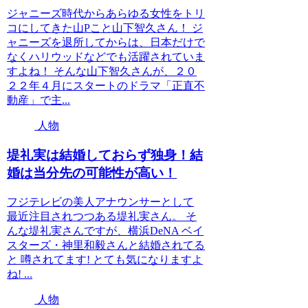
ジャニーズ時代からあらゆる女性をトリ
コにしてきた山Pこと山下智久さん！ ジ
ャニーズを退所してからは、日本だけで
なくハリウッドなどでも活躍されていま
すよね！ そんな山下智久さんが、２０
２２年４月にスタートのドラマ「正直不
動産」で主...
人物
堤礼実は結婚しておらず独身！結
婚は当分先の可能性が高い！
フジテレビの美人アナウンサーとして
最近注目されつつある堤礼実さん。 そ
んな堤礼実さんですが、横浜DeNA ベイ
スターズ・神里和毅さんと結婚されてる
と 噂されてます! とても気になりますよ
ね! ...
人物