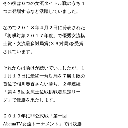
その後は６つの女流タイトル戦のうち４
つに登場するなど活躍していました。
なので２０１８年４月２日に発表された
「将棋対象２０１７年度」で優秀女流棋
士賞・女流最多対局賞(３６対局)を受賞
されています。
それからは負けが続いていましたが、１
１月１３日に最終一斉対局を７勝１敗の
首位で相川春香さんい勝ち、２年連続
「第４５回女流王位戦挑戦者決定リー
グ」で優勝を果たします。
２０１９年に非公式戦「第一回
AbemaTV女流トーナメント」では決勝