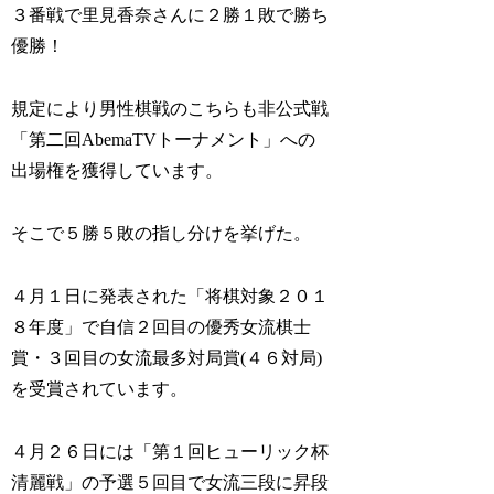
３番戦で里見香奈さんに２勝１敗で勝ち
優勝！
規定により男性棋戦のこちらも非公式戦
「第二回AbemaTVトーナメント」への
出場権を獲得しています。
そこで５勝５敗の指し分けを挙げた。
４月１日に発表された「将棋対象２０１
８年度」で自信２回目の優秀女流棋士
賞・３回目の女流最多対局賞(４６対局)
を受賞されています。
４月２６日には「第１回ヒューリック杯
清麗戦」の予選５回目で女流三段に昇段