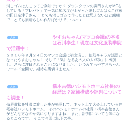
消しゴムはんこってご存知ですか？ ダウンタウンの浜田さんがMCを
している「プレバト」で一気に知名度が上がった消しゴムはんこ作家
の田口奈津子さん！ とても消しゴムで作ったとは思えないほど繊細
で、とても素晴らしい作品ばかりで、ついつ...
やすおちゃん(マツコ会議)の本名
人物
は石川泰生！現在は文化服装学院
で活躍中！
２０１６年９月２４日のマツコ会議に初出演し、強烈キャラが話題と
なったやすおちゃん！ そして「気になるあの人の大成功」に出演
し、さらに注目されることになりました。 いつみてもやすおちゃん
ワールド全開で、期待を裏切りません！ ...
橋本吉徳(ハシモトホーム社長)の
人物
経歴は？家族構成や評判について
も調査！
侮辱賞状を社員に渡した事が発覚して、ネット上で大炎上している住
宅会社ハシモトホーム。 そのハシモトホームの社長・橋本吉徳さん
がどんな方なのか気になりますよね。 また、評判についても気にな
るところです。 そこで今回は以下の事...