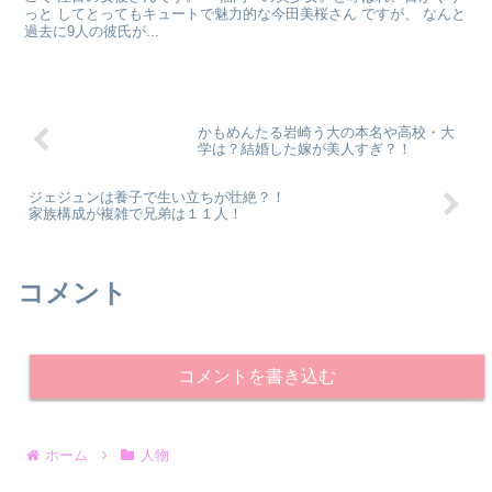
っと してとってもキュートで魅力的な今田美桜さん ですが、 なんと
過去に9人の彼氏が...
かもめんたる岩崎う大の本名や高校・大
学は？結婚した嫁が美人すぎ？！
ジェジュンは養子で生い立ちが壮絶？！
家族構成が複雑で兄弟は１１人！
コメント
コメントを書き込む
ホーム
人物