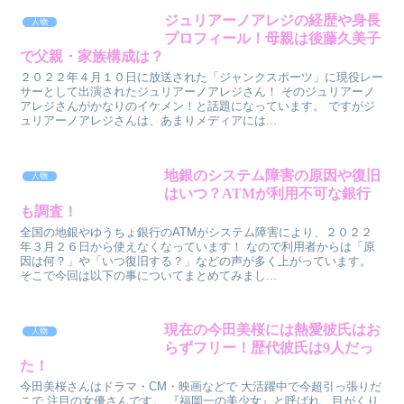
ジュリアーノアレジの経歴や身長
人物
プロフィール！母親は後藤久美子
で父親・家族構成は？
２０２２年４月１０日に放送された「ジャンクスポーツ」に現役レー
サーとして出演されたジュリアーノアレジさん！ そのジュリアーノ
アレジさんがかなりのイケメン！と話題になっています。 ですがジ
ュリアーノアレジさんは、あまりメディアには...
地銀のシステム障害の原因や復旧
人物
はいつ？ATMが利用不可な銀行
も調査！
全国の地銀やゆうちょ銀行のATMがシステム障害により、２０２２
年３月２６日から使えなくなっています！ なので利用者からは「原
因は何？」や「いつ復旧する？」などの声が多く上がっています。
そこで今回は以下の事についてまとめてみまし...
現在の今田美桜には熱愛彼氏はお
人物
らずフリー！歴代彼氏は9人だっ
た！
今田美桜さんはドラマ・CM・映画などで 大活躍中で今超引っ張りだ
こで 注目の女優さんです。 『福岡一の美少女』と呼ばれ、目がくり